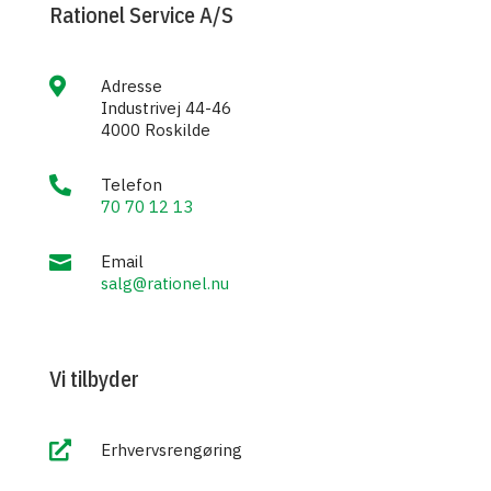
Rationel Service A/S

Adresse
Industrivej 44-46
4000 Roskilde

Telefon
70 70 12 13

Email
salg@rationel.nu
Vi tilbyder

Erhvervsrengøring